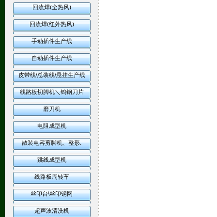
回流焊(全热风)
回流焊(红外热风)
手动插件生产线
自动插件生产线
皮带线\总装线\悬挂生产线
线路板切脚机＼钨钢刀片
磨刀机
电阻成型机
散装电容剪脚机、整形.
跳线成型机
线路板周转车
丝印台\丝印钢网
超声波清洗机