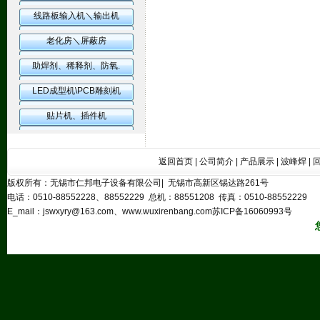
线路板输入机＼输出机
老化房＼屏蔽房
助焊剂、稀释剂、防氧.
LED成型机\PCB雕刻机
贴片机、插件机
返回首页
|
公司简介
|
产品展示
|
波峰焊
|
版权所有：无锡市仁邦电子设备有限公司| 无锡市高新区锡达路261号
电话：0510-88552228、88552229 总机：88551208 传真：0510-88552229
E_mail：
jswxyry@163.com
、www.wuxirenbang.com
苏ICP备16060993号