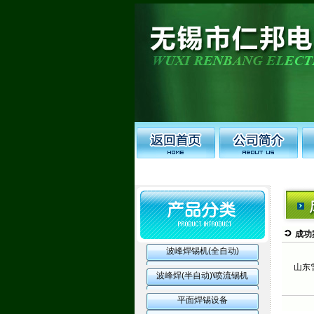
成功
波峰焊锡机(全自动)
山东雪
波峰焊(半自动)\喷流锡机
平面焊锡设备