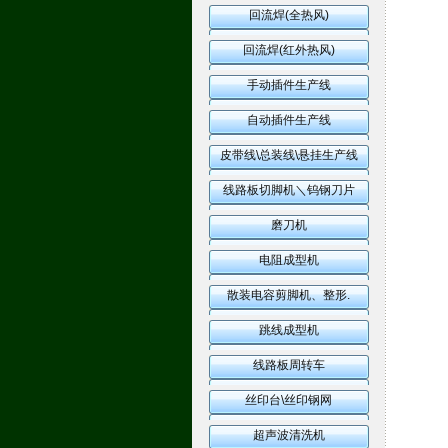
回流焊(全热风)
回流焊(红外热风)
手动插件生产线
自动插件生产线
皮带线\总装线\悬挂生产线
线路板切脚机＼钨钢刀片
磨刀机
电阻成型机
散装电容剪脚机、整形.
跳线成型机
线路板周转车
丝印台\丝印钢网
超声波清洗机