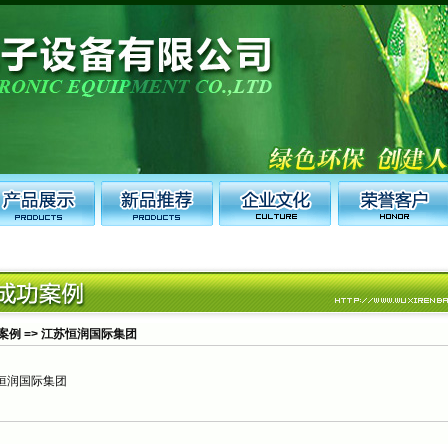
案例 => 江苏恒润国际集团
润国际集团